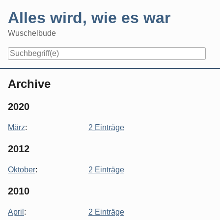
Skip
Alles wird, wie es war
to
content
Wuschelbude
Navigation
Archive
2020
März
:
2 Einträge
2012
Oktober
:
2 Einträge
2010
April
:
2 Einträge