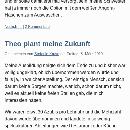
und er sollte damit erst mal versorgt sein, meine Schwester
hat ja immer noch die Option mit dem weißen Angora-
Häschen zum Auswaschen.
Kategorien:
Neulich ...
|
2 Kommentare
Theo plant meine Zukunft
Geschrieben von
Stefanie Kruse
am
Freitag, 8. März 2019
Meine Ausbildung neigte sich dem Ende zu und bisher war
völlig ungeklärt, ob ich übernommen werden würde und
falls ja, in welcher Abteilung. Der einzige Mensch, der sich
darum keine Sorgen machte, war ich, schon darum nicht,
weil es aktuell keine freien Stellen gab, die mich
interessiert hätten.
Wir waren etwa 30 Azubis pro Lehrjahr und die Mehrzahl
davon wurde übernommen und landete in so wenig
spektakulären Abteilungen wie Restaurant oder Küche