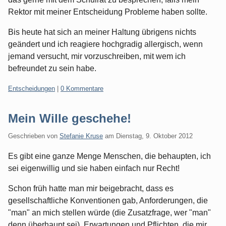
Rektor mit meiner Entscheidung Probleme haben sollte.
Bis heute hat sich an meiner Haltung übrigens nichts
geändert und ich reagiere hochgradig allergisch, wenn
jemand versucht, mir vorzuschreiben, mit wem ich
befreundet zu sein habe.
Kategorien:
Entscheidungen
|
0 Kommentare
Mein Wille geschehe!
Geschrieben von
Stefanie Kruse
am
Dienstag, 9. Oktober 2012
Es gibt eine ganze Menge Menschen, die behaupten, ich
sei eigenwillig und sie haben einfach nur Recht!
Schon früh hatte man mir beigebracht, dass es
gesellschaftliche Konventionen gab, Anforderungen, die
"man" an mich stellen würde (die Zusatzfrage, wer "man"
denn überhaupt sei), Erwartungen und Pflichten, die mir