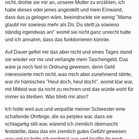
nicht, drohte sie mir an, unserer Mutter zu erzählen, ich
habe dieses oder jenes angestellt und mein Einwand,
dass das ja gelogen wäre, beeindruckte sie wenig "Mama
glaubt mir sowieso mehr als Dir, Du stellt ja sowieso
ständig irgendwas an!" womit sie nicht ganz unrecht hatte
und ich annahm, dass das funktionieren könnte.
Auf Dauer gefiel mir das aber nicht und eines Tages stand
sie wieder vor mir und verlangte mein Taschengeld. Das
wäre ja noch fast in Ordnung gewesen, denn Geld
interessierte mich nicht, was mich aber zunehmend störte,
war ihr hämisches "Heul doch, heul doch!", womit klar war,
mit Mitleid war da nicht zu rechnen und das würde wohl für
immer so bleiben. Was blieb mir also?
Ich holte weit aus und verpaßte meiner Schwester eine
schallende Ohrfeige, die so perplex war, dass sie
schlagartig still war, wärend ich ziemlich überrascht
feststellte, dass das ein ziemlich gutes Gefühl gewesen
war und so holte ich nochmal aus und knallte ihr noch