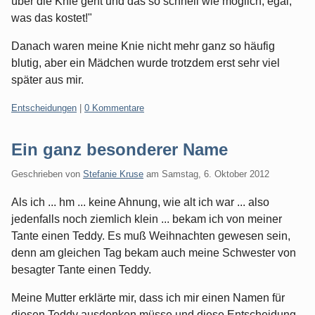
über die Knie geht und das so schnell wie möglich, egal,
was das kostet!"
Danach waren meine Knie nicht mehr ganz so häufig
blutig, aber ein Mädchen wurde trotzdem erst sehr viel
später aus mir.
Kategorien:
Entscheidungen
|
0 Kommentare
Ein ganz besonderer Name
Geschrieben von
Stefanie Kruse
am
Samstag, 6. Oktober 2012
Als ich ... hm ... keine Ahnung, wie alt ich war ... also
jedenfalls noch ziemlich klein ... bekam ich von meiner
Tante einen Teddy. Es muß Weihnachten gewesen sein,
denn am gleichen Tag bekam auch meine Schwester von
besagter Tante einen Teddy.
Meine Mutter erklärte mir, dass ich mir einen Namen für
diesen Teddy ausdenken müsse und diese Entscheidung