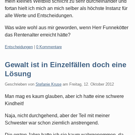
mein kleines Weltbild schlicht zu sehr durcheinander und
fortan hielt ich mich an mich selber als höchste Instanz für
alle Werte und Entscheidungen.
Was wäre wohl aus mir geworden, wenn Herr Funnekötter
das Rentenalter erreicht hätte?
Kategorien:
Entscheidungen
|
0 Kommentare
Gewalt ist in Einzelfällen doch eine
Lösung
Geschrieben von
Stefanie Kruse
am
Freitag, 12. Oktober 2012
Man mag es kaum glauben, aber ich hatte eine schwere
Kindheit!
Naja, nicht durchgehend, aber der Teil mit meiner
Schwester war schon ziemlich anstrengend.
Die ersten Jahre hatte ich sie kaum wahrgenommen, da