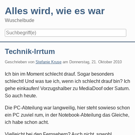
Skip
Alles wird, wie es war
to
content
Wuschelbude
Navigation
Technik-Irrtum
Geschrieben von
Stefanie Kruse
am
Donnerstag, 21. Oktober 2010
Ich bin im Moment schlecht drauf. Sogar besonders
schlecht! Und was tue ich, wenn ich schlecht drauf bin? Ich
gehe einkaufen! Vorzugshalber zu MediaDoof oder Saturn.
So auch heute.
Die PC-Abteilung war langweilig, hier steht sowieso schon
ein PC zuviel rum, in der Notebook-Abteilung das Gleiche,
ich habe schon acht.
Vielleicht bei den Fernsehern? Auch nicht, sowohl