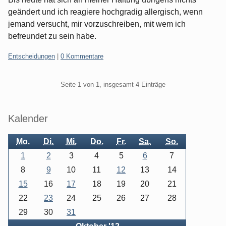
geändert und ich reagiere hochgradig allergisch, wenn
jemand versucht, mir vorzuschreiben, mit wem ich
befreundet zu sein habe.
Kategorien:
Entscheidungen
|
0 Kommentare
Pagination
Seite 1 von 1, insgesamt 4 Einträge
Seitenleiste
Kalender
Mo.
Di.
Mi.
Do.
Fr.
Sa.
So.
1
2
3
4
5
6
7
8
9
10
11
12
13
14
15
16
17
18
19
20
21
22
23
24
25
26
27
28
29
30
31
Zurück
Vorwärts