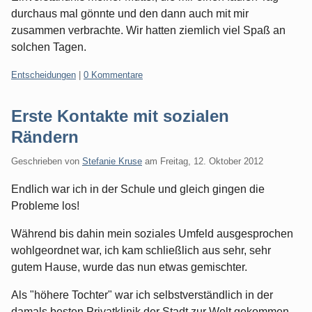
durchaus mal gönnte und den dann auch mit mir
zusammen verbrachte. Wir hatten ziemlich viel Spaß an
solchen Tagen.
Kategorien:
Entscheidungen
|
0 Kommentare
Erste Kontakte mit sozialen
Rändern
Geschrieben von
Stefanie Kruse
am
Freitag, 12. Oktober 2012
Endlich war ich in der Schule und gleich gingen die
Probleme los!
Während bis dahin mein soziales Umfeld ausgesprochen
wohlgeordnet war, ich kam schließlich aus sehr, sehr
gutem Hause, wurde das nun etwas gemischter.
Als "höhere Tochter" war ich selbstverständlich in der
damals besten Privatklinik der Stadt zur Welt gekommen,