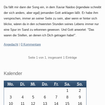
Da fällt mir dann der Song ein, in dem Xaviar Naidoo (irgendwie schreibt
der sich anders, aber egal) jemanden Gott anklagen läßt. Er habe ihm
versprochen, immer an seiner Seite zu sein, aber wenn er hinter sich
blicke, wären da in den schwersten Stunden seines Lebens immer nur
eine Spur im Sand zu erkennen gewesen. Und Gott anwortet: "Das
waren die Stellen, an denen ich Dich getragen habe!".
Kategorien:
Angedacht
|
0 Kommentare
Pagination
Seite 1 von 1, insgesamt 1 Einträge
Seitenleiste
Kalender
Mo.
Di.
Mi.
Do.
Fr.
Sa.
So.
1
2
3
4
5
6
7
8
9
10
11
12
13
14
15
16