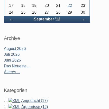
17
18
19
20
21
22
23
24
25
26
27
28
29
30
Zurück
Vorwärts
←
September '12
→
Archive
August 2026
Juli 2026
Juni 2026
Das Neueste ...
Älteres ...
Kategorien
Angedacht (17)
Ärgernisse (12)