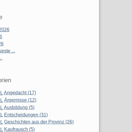
e
2026
26
26
este ...
..
rien
Angedacht (17)
Ärgernisse (12)
Ausbildung (5)
Entscheidungen (31)
Geschichten aus der Provinz (26)
Kaufrausch (5)