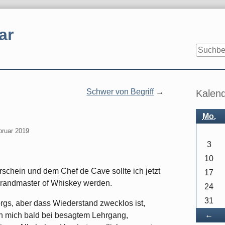
ar
Seitenle
Schwer von Begriff
Kalen
Mo.
bruar 2019
3
10
schein und dem Chef de Cave sollte ich jetzt
17
Grandmaster of Whiskey werden.
24
31
rgs, aber dass Wiederstand zwecklos ist,
Zu
←
ich mich bald bei besagtem Lehrgang,