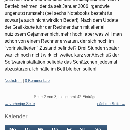
Betrieb nehmen, der da seit Januar 2006 irgendwie
ungenutzt rumsteht (bei sechs Notebooks besteht für
sowas ja auch nicht wirklich Bedarf). Nach dem Update
der Grafikkarte fuhr der Rechner dann mit allerlei
nutzlosem Gejammer nicht mehr hoch, aber was will man
schon von einem Rechner erwarten, der sich noch im
"vorinstallierten" Zustand befindet? Drei Stunden später
war ich noch nicht wirklich weiter, kurz vor Abschluß der
Softwareinstallation beliebte das Schätzchen jedesmal
abzustürzen. Ich hätte im Bett bleiben sollen!
Kategorien:
Neulich ...
|
0 Kommentare
Pagination
Seite 2 von 3, insgesamt 42 Einträge
← vorherige Seite
nächste Seite →
Seitenleiste
Kalender
Mo.
Di.
Mi.
Do.
Fr.
Sa.
So.