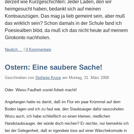
derzeit wie Kurzgeschichten: Jeder Laden, den wir
heimgesucht haben, bedankt sich auf meinen
Kontoauszügen. Das mag ja lieb gemeint sein, aber muß
das wirklich sein? Schon damals in der Schule fand ich
Poesiealben blöd, da muß ich das nicht heute auf meinem
Girokonto nachholen.
Kategorien:
Neulich ...
|
0 Kommentare
Ostern: Eine saubere Sache!
Geschrieben von
Stefanie Kruse
am
Montag, 31. März 2008
Oder: Wieso Faulheit soviel Arbeit macht!
Angefangen hatte es damit, daß im Flur ein paar Krümmel auf dem
Boden lagen und ich zu faul war, den Staubsauger dafür rauszuholen.
Wozu auch, ich habe schließlich so einen kleinen, niedlichen
Handstaubsauger, der würde doch reichen? Er reichte, nur bemerkte ich
bei der Gelegenheit, daß er irgendwie lose auf einer Wäschekomode in