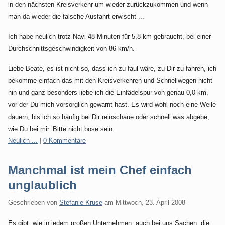
in den nächsten Kreisverkehr um wieder zurückzukommen und wenn
man da wieder die falsche Ausfahrt erwischt ...
Ich habe neulich trotz Navi 48 Minuten für 5,8 km gebraucht, bei einer
Durchschnittsgeschwindigkeit von 86 km/h.
Liebe Beate, es ist nicht so, dass ich zu faul wäre, zu Dir zu fahren, ich
bekomme einfach das mit den Kreisverkehren und Schnellwegen nicht
hin und ganz besonders liebe ich die Einfädelspur von genau 0,0 km,
vor der Du mich vorsorglich gewarnt hast. Es wird wohl noch eine Weile
dauern, bis ich so häufig bei Dir reinschaue oder schnell was abgebe,
wie Du bei mir. Bitte nicht böse sein.
Kategorien:
Neulich ...
|
0 Kommentare
Manchmal ist mein Chef einfach
unglaublich
Geschrieben von
Stefanie Kruse
am
Mittwoch, 23. April 2008
Es gibt, wie in jedem großen Unternehmen, auch bei uns Sachen, die