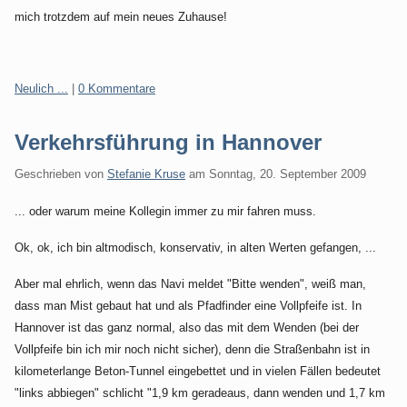
mich trotzdem auf mein neues Zuhause!
Kategorien:
Neulich ...
|
0 Kommentare
Verkehrsführung in Hannover
Geschrieben von
Stefanie Kruse
am
Sonntag, 20. September 2009
... oder warum meine Kollegin immer zu mir fahren muss.
Ok, ok, ich bin altmodisch, konservativ, in alten Werten gefangen, ...
Aber mal ehrlich, wenn das Navi meldet "Bitte wenden", weiß man,
dass man Mist gebaut hat
und als Pfadfinder eine Vollpfeife ist. In
Hannover ist das ganz normal, also das mit dem Wenden
(
bei der
Vollpfeife bin ich mir noch nicht sicher), denn die Straßenbahn ist in
kilometerlange Beton-Tunnel eingebettet und in vielen Fällen bedeutet
"links abbiegen" schlicht "1,9 km geradeaus, dann wenden und 1,7 km