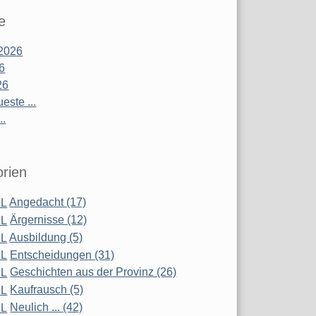
e
2026
26
26
este ...
..
rien
Angedacht (17)
Ärgernisse (12)
Ausbildung (5)
Entscheidungen (31)
Geschichten aus der Provinz (26)
Kaufrausch (5)
Neulich ... (42)