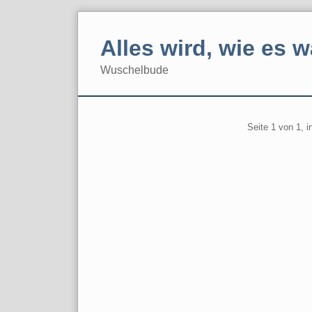
Skip
to
Alles wird, wie es w
content
Wuschelbude
Navigation
Pagination
Seite 1 von 1, 