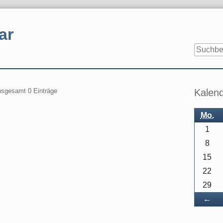
ar
Seitenle
insgesamt 0 Einträge
Kalen
Mo.
1
8
15
22
29
Zu
←