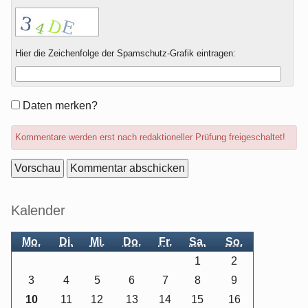
Hier die Zeichenfolge der Spamschutz-Grafik eintragen:
Formular-
Daten merken?
Optionen
Kommentare werden erst nach redaktioneller Prüfung freigeschaltet!
Seitenleiste
Kalender
Mo.
Di.
Mi.
Do.
Fr.
Sa.
So.
1
2
3
4
5
6
7
8
9
10
11
12
13
14
15
16