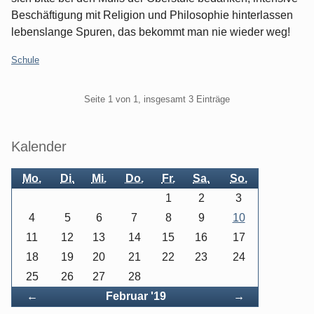
Beschäftigung mit Religion und Philosophie hinterlassen
lebenslange Spuren, das bekommt man nie wieder weg!
Kategorien:
Schule
Pagination
Seite 1 von 1, insgesamt 3 Einträge
Seitenleiste
Kalender
Mo.
Di.
Mi.
Do.
Fr.
Sa.
So.
1
2
3
4
5
6
7
8
9
10
11
12
13
14
15
16
17
18
19
20
21
22
23
24
25
26
27
28
Zurück
Vorwärts
←
Februar '19
→