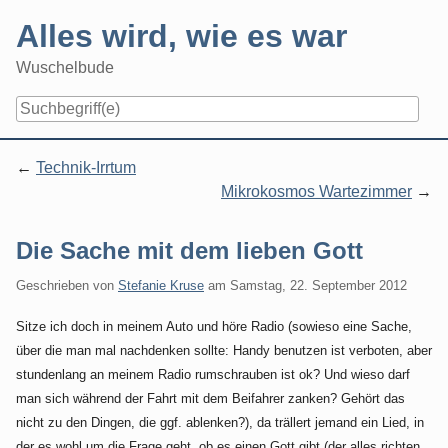
Skip
Alles wird, wie es war
to
content
Wuschelbude
Navigation
Technik-Irrtum
Mikrokosmos Wartezimmer
Die Sache mit dem lieben Gott
Geschrieben von
Stefanie Kruse
am
Samstag, 22. September 2012
Sitze ich doch in meinem Auto und höre Radio (sowieso eine Sache,
über die man mal nachdenken sollte: Handy benutzen ist verboten, aber
stundenlang an meinem Radio rumschrauben ist ok? Und wieso darf
man sich während der Fahrt mit dem Beifahrer zanken? Gehört das
nicht zu den Dingen, die ggf. ablenken?), da trällert jemand ein Lied, in
der es wohl um die Frage geht, ob es einen Gott gibt (der alles richten