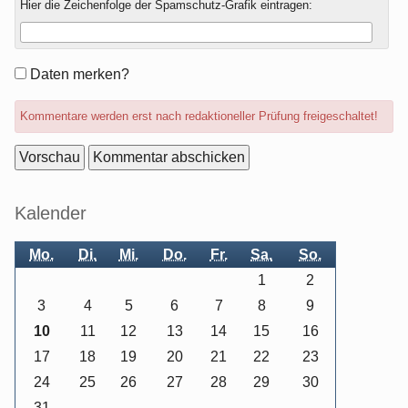
Hier die Zeichenfolge der Spamschutz-Grafik eintragen:
Formular-
Daten merken?
Optionen
Kommentare werden erst nach redaktioneller Prüfung freigeschaltet!
Seitenleiste
Kalender
Mo.
Di.
Mi.
Do.
Fr.
Sa.
So.
1
2
3
4
5
6
7
8
9
10
11
12
13
14
15
16
17
18
19
20
21
22
23
24
25
26
27
28
29
30
31