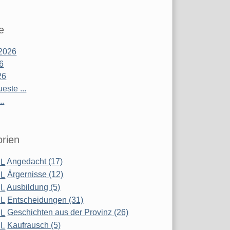
e
2026
26
26
este ...
..
rien
Angedacht (17)
Ärgernisse (12)
Ausbildung (5)
Entscheidungen (31)
Geschichten aus der Provinz (26)
Kaufrausch (5)