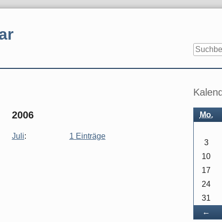
ar
Seitenle
Kalen
2006
Mo.
Juli
:
1 Einträge
3
10
17
24
31
Zu
←