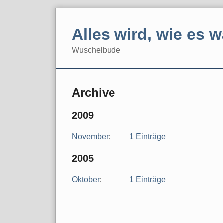
Skip
to
Alles wird, wie es w
content
Wuschelbude
Navigation
Archive
2009
November
:
1 Einträge
2005
Oktober
:
1 Einträge