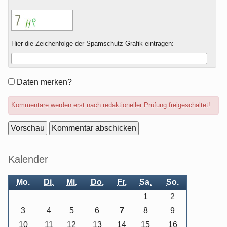
Hier die Zeichenfolge der Spamschutz-Grafik eintragen:
Formular-
Daten merken?
Optionen
Kommentare werden erst nach redaktioneller Prüfung freigeschaltet!
Seitenleiste
Kalender
Mo.
Di.
Mi.
Do.
Fr.
Sa.
So.
1
2
3
4
5
6
7
8
9
10
11
12
13
14
15
16