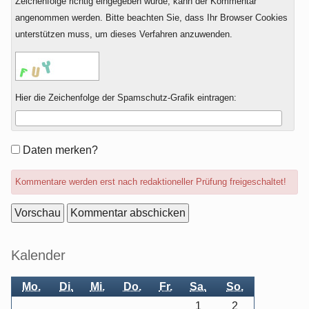
Zeichenfolge richtig eingegeben wurde, kann der Kommentar
angenommen werden. Bitte beachten Sie, dass Ihr Browser Cookies
unterstützen muss, um dieses Verfahren anzuwenden.
Hier die Zeichenfolge der Spamschutz-Grafik eintragen:
Formular-
Daten merken?
Optionen
Kommentare werden erst nach redaktioneller Prüfung freigeschaltet!
Seitenleiste
Kalender
Mo.
Di.
Mi.
Do.
Fr.
Sa.
So.
1
2