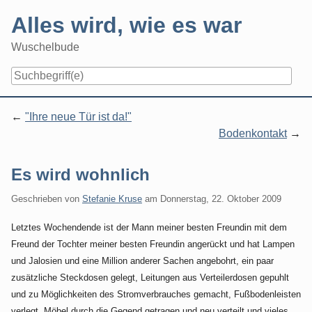
Skip
Alles wird, wie es war
to
content
Wuschelbude
Navigation
"Ihre neue Tür ist da!"
Bodenkontakt
Es wird wohnlich
Geschrieben von
Stefanie Kruse
am
Donnerstag, 22. Oktober 2009
Letztes Wochendende ist der Mann meiner besten Freundin mit dem
Freund der Tochter meiner besten Freundin angerückt und hat Lampen
und Jalosien und eine Million anderer Sachen angebohrt, ein paar
zusätzliche Steckdosen gelegt, Leitungen aus Verteilerdosen gepuhlt
und zu Möglichkeiten des Stromverbrauches gemacht, Fußbodenleisten
verlegt, Möbel durch die Gegend getragen und neu verteilt und vieles,