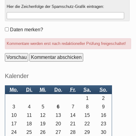
Hier die Zeichenfolge der Spamschutz-Grafik eintragen:
Formular-
Daten merken?
Optionen
Kommentare werden erst nach redaktioneller Prüfung freigeschaltet!
Seitenleiste
Kalender
Mo.
Di.
Mi.
Do.
Fr.
Sa.
So.
1
2
3
4
5
6
7
8
9
10
11
12
13
14
15
16
17
18
19
20
21
22
23
24
25
26
27
28
29
30