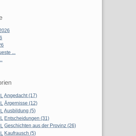
e
2026
26
26
este ...
..
rien
Angedacht (17)
Ärgernisse (12)
Ausbildung (5)
Entscheidungen (31)
Geschichten aus der Provinz (26)
Kaufrausch (5)