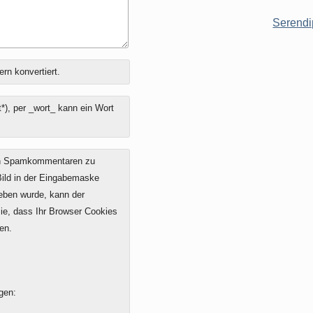
Serendi
ern konvertiert.
*), per _wort_ kann ein Wort
on Spamkommentaren zu
 Bild in der Eingabemaske
geben wurde, kann der
e, dass Ihr Browser Cookies
en.
gen: