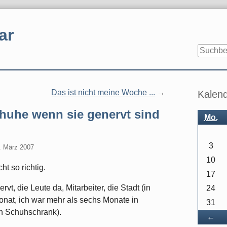
ar
Seitenle
Das ist nicht meine Woche ...
Kalen
huhe wenn sie genervt sind
Mo.
3
. März 2007
10
cht so richtig.
17
t, die Leute da, Mitarbeiter, die Stadt (in
24
onat, ich war mehr als sechs Monate in
31
n Schuhschrank).
Zu
←