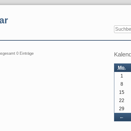
ar
Seitenle
insgesamt 0 Einträge
Kalen
Mo.
1
8
15
22
29
Zu
←