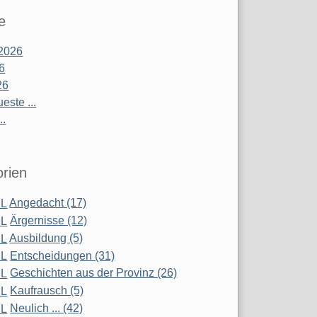
e
2026
26
26
este ...
..
rien
Angedacht (17)
Ärgernisse (12)
Ausbildung (5)
Entscheidungen (31)
Geschichten aus der Provinz (26)
Kaufrausch (5)
Neulich ... (42)