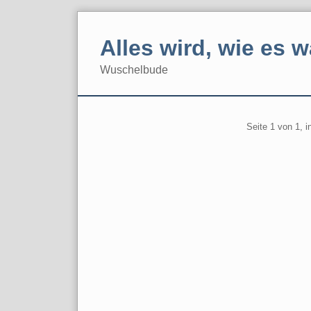
Skip
to
Alles wird, wie es w
content
Wuschelbude
Navigation
Pagination
Seite 1 von 1, 