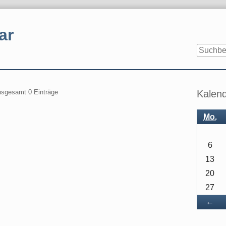
ar
Seitenle
insgesamt 0 Einträge
Kalen
Mo.
6
13
20
27
Zu
←