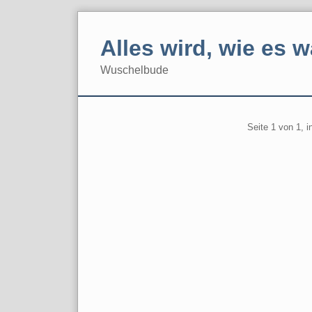
Skip
to
Alles wird, wie es w
content
Wuschelbude
Navigation
Pagination
Seite 1 von 1, 