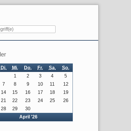
iste
der
Di.
Mi.
Do.
Fr.
Sa.
So.
1
2
3
4
5
7
8
9
10
11
12
14
15
16
17
18
19
21
22
23
24
25
26
28
29
30
rück
April '26