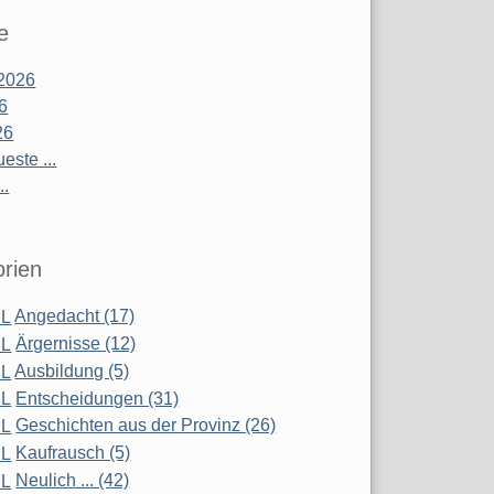
e
2026
26
26
este ...
..
rien
Angedacht (17)
Ärgernisse (12)
Ausbildung (5)
Entscheidungen (31)
Geschichten aus der Provinz (26)
Kaufrausch (5)
Neulich ... (42)