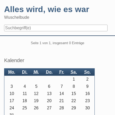
Skip
Alles wird, wie es war
to
content
Wuschelbude
Navigation
Pagination
Seite 1 von 1, insgesamt 0 Einträge
Seitenleiste
Kalender
Mo.
Di.
Mi.
Do.
Fr.
Sa.
So.
1
2
3
4
5
6
7
8
9
10
11
12
13
14
15
16
17
18
19
20
21
22
23
24
25
26
27
28
29
30