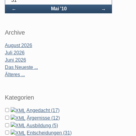
31
Zurück
Vorwärts
←
Mai '10
→
Archive
August 2026
Juli 2026
Juni 2026
Das Neueste ...
Älteres ...
Kategorien
Angedacht (17)
Ärgernisse (12)
Ausbildung (5)
Entscheidungen (31)