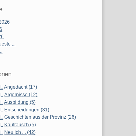
e
2026
26
26
este ...
..
rien
Angedacht (17)
Ärgernisse (12)
Ausbildung (5)
Entscheidungen (31)
Geschichten aus der Provinz (26)
Kaufrausch (5)
Neulich ... (42)