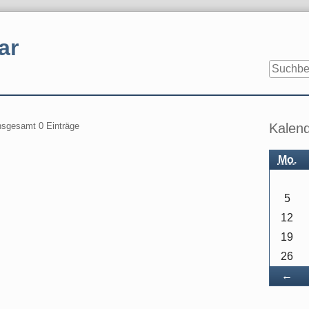
ar
Seitenle
insgesamt 0 Einträge
Kalen
Mo.
5
12
19
26
Zu
←