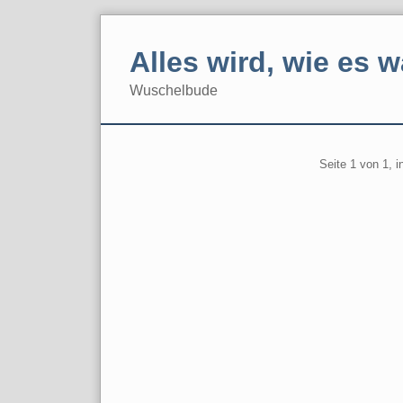
Skip
to
Alles wird, wie es w
content
Wuschelbude
Navigation
Pagination
Seite 1 von 1, 