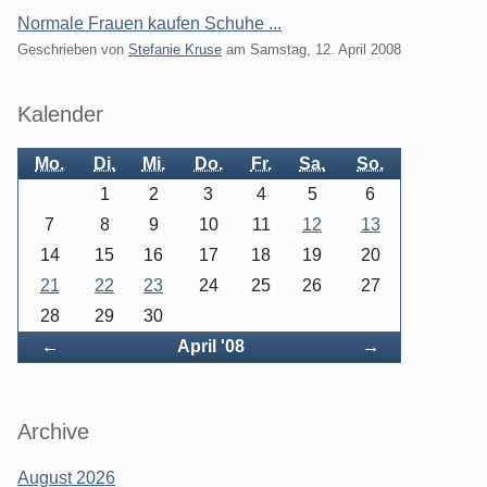
Normale Frauen kaufen Schuhe ...
Geschrieben von
Stefanie Kruse
am
Samstag, 12. April 2008
Seitenleiste
Kalender
Mo.
Di.
Mi.
Do.
Fr.
Sa.
So.
1
2
3
4
5
6
7
8
9
10
11
12
13
14
15
16
17
18
19
20
21
22
23
24
25
26
27
28
29
30
Zurück
Vorwärts
←
April '08
→
Archive
August 2026