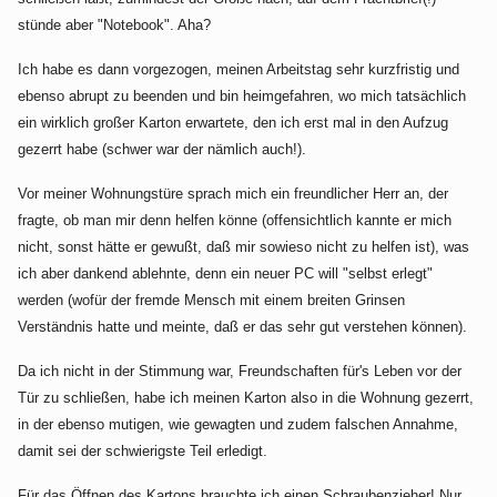
stünde aber "Notebook". Aha?
Ich habe es dann vorgezogen, meinen Arbeitstag sehr kurzfristig und
ebenso abrupt zu beenden und bin heimgefahren, wo mich tatsächlich
ein wirklich großer Karton erwartete, den ich erst mal in den Aufzug
gezerrt habe (schwer war der nämlich auch!).
Vor meiner Wohnungstüre sprach mich ein freundlicher Herr an, der
fragte, ob man mir denn helfen könne (offensichtlich kannte er mich
nicht, sonst hätte er gewußt, daß mir sowieso nicht zu helfen ist), was
ich aber dankend ablehnte, denn ein neuer PC will "selbst erlegt"
werden (wofür der fremde Mensch mit einem breiten Grinsen
Verständnis hatte und meinte, daß er das sehr gut verstehen können).
Da ich nicht in der Stimmung war, Freundschaften für's Leben vor der
Tür zu schließen, habe ich meinen Karton also in die Wohnung gezerrt,
in der ebenso mutigen, wie gewagten und zudem falschen Annahme,
damit sei der schwierigste Teil erledigt.
Für das Öffnen des Kartons brauchte ich einen Schraubenzieher! Nur