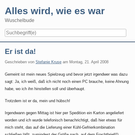
Skip
Alles wird, wie es war
to
content
Wuschelbude
Navigation
Er ist da!
Geschrieben von
Stefanie Kruse
am
Montag, 21. April 2008
Gemeint ist mein neues Spielzeug und bevor jetzt irgendwer was dazu
sagt: Ja, ich weiß, daß ich nicht noch einen PC brauche, keine Ahnung
habe, wo ich ihn hinstellen soll und überhaupt.
Trotzdem ist er da, mein und hübsch!
Irgendwann gegen Mittag ist hier per Spedition ein Karton angeliefert
worden und ich wurde telefonisch benachrichtigt, daß hier etwas für
mich steht, das auf die Lieferung einer Kühl-Gefrierkombination
schließen läßt, zumindest der Größe nach, auf dem Frachtbrief(!)