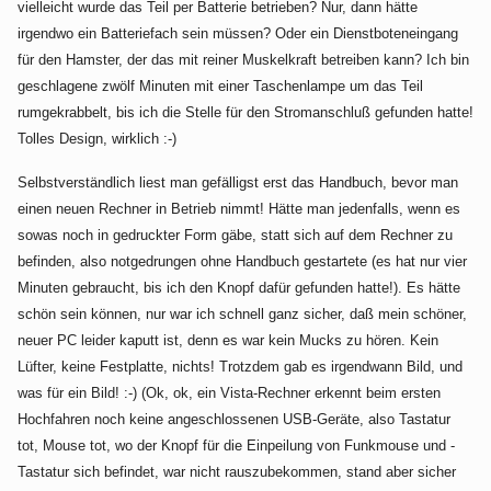
vielleicht wurde das Teil per Batterie betrieben? Nur, dann hätte
irgendwo ein Batteriefach sein müssen? Oder ein Dienstboteneingang
für den Hamster, der das mit reiner Muskelkraft betreiben kann? Ich bin
geschlagene zwölf Minuten mit einer Taschenlampe um das Teil
rumgekrabbelt, bis ich die Stelle für den Stromanschluß gefunden hatte!
Tolles Design, wirklich :-)
Selbstverständlich liest man gefälligst erst das Handbuch, bevor man
einen neuen Rechner in Betrieb nimmt! Hätte man jedenfalls, wenn es
sowas noch in gedruckter Form gäbe, statt sich auf dem Rechner zu
befinden, also notgedrungen ohne Handbuch gestartete (es hat nur vier
Minuten gebraucht, bis ich den Knopf dafür gefunden hatte!). Es hätte
schön sein können, nur war ich schnell ganz sicher, daß mein schöner,
neuer PC leider kaputt ist, denn es war kein Mucks zu hören. Kein
Lüfter, keine Festplatte, nichts! Trotzdem gab es irgendwann Bild, und
was für ein Bild! :-) (Ok, ok, ein Vista-Rechner erkennt beim ersten
Hochfahren noch keine angeschlossenen USB-Geräte, also Tastatur
tot, Mouse tot, wo der Knopf für die Einpeilung von Funkmouse und -
Tastatur sich befindet, war nicht rauszubekommen, stand aber sicher