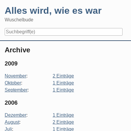
Skip
Alles wird, wie es war
to
content
Wuschelbude
Navigation
Archive
2009
November
:
2 Einträge
Oktober
:
1 Einträge
September
:
1 Einträge
2006
Dezember
:
1 Einträge
August
:
2 Einträge
Juli
:
1 Einträge