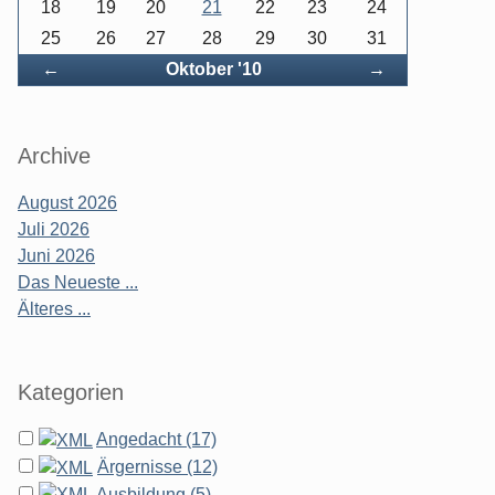
18
19
20
21
22
23
24
25
26
27
28
29
30
31
Zurück
Vorwärts
←
Oktober '10
→
Archive
August 2026
Juli 2026
Juni 2026
Das Neueste ...
Älteres ...
Kategorien
Angedacht (17)
Ärgernisse (12)
Ausbildung (5)