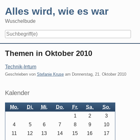
Skip
Alles wird, wie es war
to
content
Wuschelbude
Navigation
Themen in Oktober 2010
Technik-Irrtum
Geschrieben von
Stefanie Kruse
am
Donnerstag, 21. Oktober 2010
Seitenleiste
Kalender
Mo.
Di.
Mi.
Do.
Fr.
Sa.
So.
1
2
3
4
5
6
7
8
9
10
11
12
13
14
15
16
17