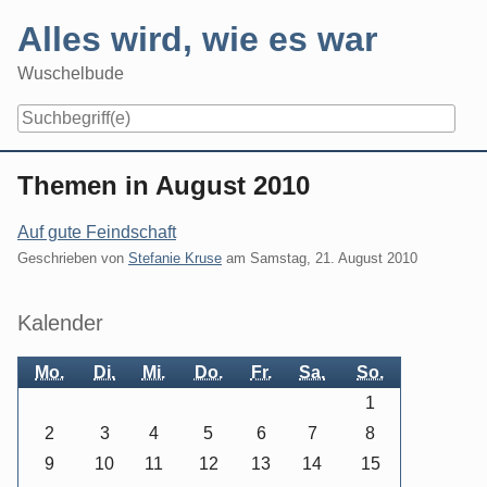
Skip
Alles wird, wie es war
to
content
Wuschelbude
Navigation
Themen in August 2010
Auf gute Feindschaft
Geschrieben von
Stefanie Kruse
am
Samstag, 21. August 2010
Seitenleiste
Kalender
Mo.
Di.
Mi.
Do.
Fr.
Sa.
So.
1
2
3
4
5
6
7
8
9
10
11
12
13
14
15