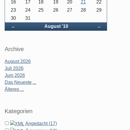
16
17
18
19
20
21
22
23
24
25
26
27
28
29
30
31
Zurück
Vorwärts
←
August '10
→
Archive
August 2026
Juli 2026
Juni 2026
Das Neueste ...
Älteres ...
Kategorien
Angedacht (17)